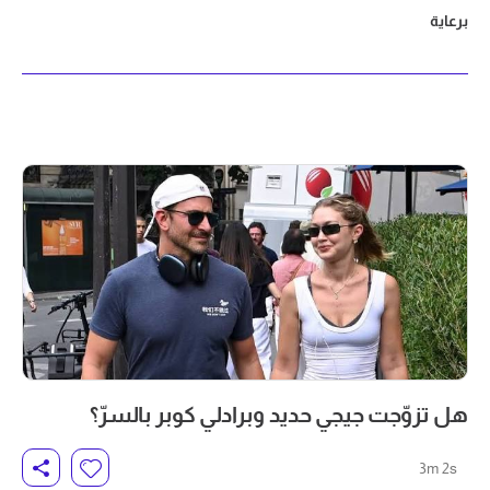
برعاية
هل تزوّجت جيجي حديد وبرادلي كوبر بالسرّ؟
3m 2s