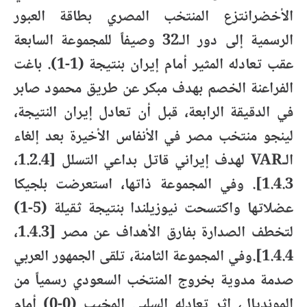
الأخضرانتزع المنتخب المصري بطاقة العبور
الرسمية إلى دور الـ32 وصيفاً للمجموعة السابعة
عقب تعادله المثير أمام إيران بنتيجة (1-1). باغت
الفراعنة الخصم بهدف مبكر عن طريق محمود صابر
في الدقيقة الرابعة، قبل أن تعادل إيران النتيجة،
لينجو منتخب مصر في الأنفاس الأخيرة بعد إلغاء
الـVAR لهدف إيراني قاتل بداعي التسلل [1.2.4،
1.4.3]. وفي المجموعة ذاتها، استعرضت بلجيكا
عضلاتها واكتسحت نيوزيلندا بنتيجة ثقيلة (5-1)
لتخطف الصدارة بفارق الأهداف عن مصر [1.4.3،
1.4.4].وفي المجموعة الثامنة، تلقى الجمهور العربي
صدمة مدوية بخروج المنتخب السعودي رسمياً من
المونديال، إثر تعادله السلبي المخيب (0-0) أمام