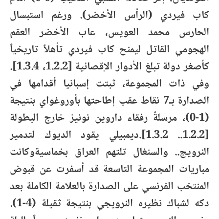
كاب فيردي (الرأس الأخضر). ورغم استبسال
الحارس محمد العويس، عاب الأخضر العقم
الهجومي القاتل ليمنح كاب فيردي تأهلاً تاريخياً
كأصغر دولة تبلغ الأدوار الإقصائية [1.2.2، 1.3.4].
وفي ذات المجموعة، ثبتت إسبانيا أقدامها في
الصدارة بـ7 نقاط عقب إطاحتها بأوروغواي بنتيجة
(1-0)، مرسلةً رفقاء داروين نونيز خارج البطولة
[1.2.2.. 1.3.2].ديمبيلي يقود الديوك لتدمير
النرويج.. والسنغال تلتهم العراق بخماسيةوكانت
مباريات المجموعة التاسعة قد أسفرت عن قبوض
المنتخب الفرنسي على الصدارة بالعلامة الكاملة بعد
دكه لشباك نظيره النرويجي بنتيجة ثقيلة (4-1).