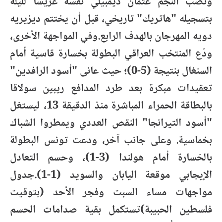
ونصب النجم عثمان ديمبيلي نفسه عريساً لليلة
بتسجيله "هاتريك" تاريخي، قبل أن يختتم ديزيريه
دويه المهرجان بالهدف الرابع.وفي المواجهة الأخرى،
ودّع المنتخب العراقي البطولة بخسارة قاسية أمام
السنغال بنتيجة (5-0)؛ حيث عانى "أسود الرافدين"
تعقيدات مبكرة بعد طرد المدافع ريبين سولاقا
بالبطاقة الحمراء المباشرة منذ الدقيقة 13، ليستغل
"أسود التيرانجا" النقص العددي ويمطروا الشباك
بخماسية. وعلى جانب آخر، ودعت تونس البطولة
بالخسارة أمام هولندا (3-1)، وحسم التعادل
الإيجابي موقعة اليابان والسويد (1-1).جدول
مواجهات مساء السبت وفجر الأحد (بتوقيت
فلسطين الحبيبة)تستكمل بقية صدامات الحسم