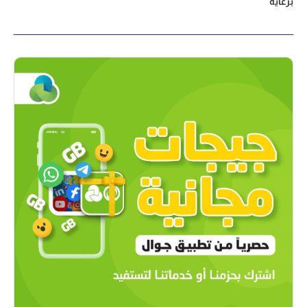
برعاية