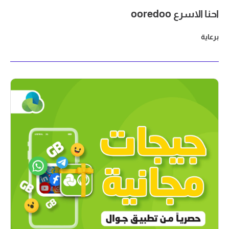
احنا الاسرع ooredoo
برعاية