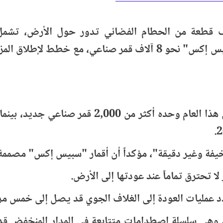
شار مكدول إلى أن هناك حالياً أكثر من 25 ألف قطعة من الحطام الفضائي ت
الاصطدامات، فيما يبلغ عدد الأقمار العاملة لشركة "سبيس إكس" نحو 
ووفق موقع "سبيس فايت ناو "، أطلقت الشركة خلال 
فة وغير دقيقة"، مؤكداً أن أقمار "سبيس إكس" مصممة ل
ا تحترق تماماً عند عودتها إلى الأرض.
د عمليات العودة إلى الغلاف الجوي قد يصل إلى خمس مرات
 وهي سلسلة اصطدامات متتابعة في المدار المنخفض قد 