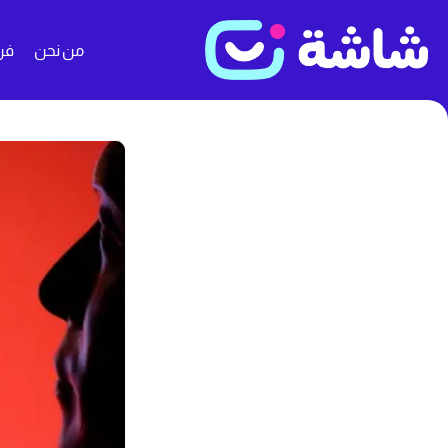
من نحن
فن