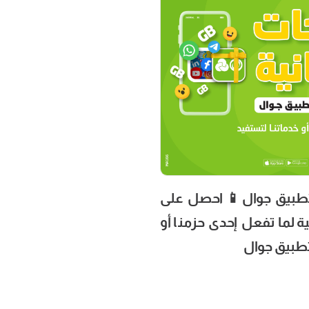
حصرياً من تطبيق جوال
جيجات مجانية لما تفعل إح
خدماتنا عب