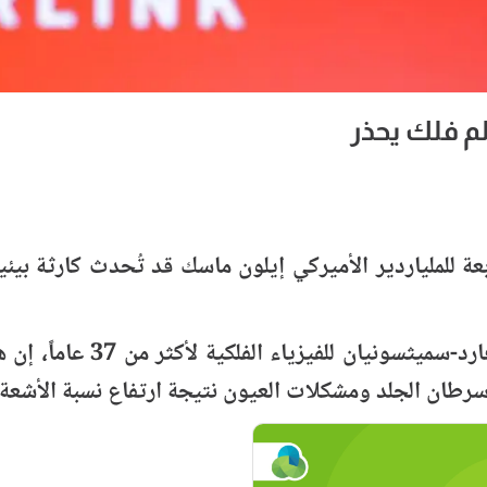
لم فلك يحذر
بعة للملياردير الأميركي إيلون ماسك قد تُحدث كارثة ب
وقال العالم جوناثون مكدول،
رطان الجلد ومشكلات العيون نتيجة ارتفاع نسبة الأشعة 