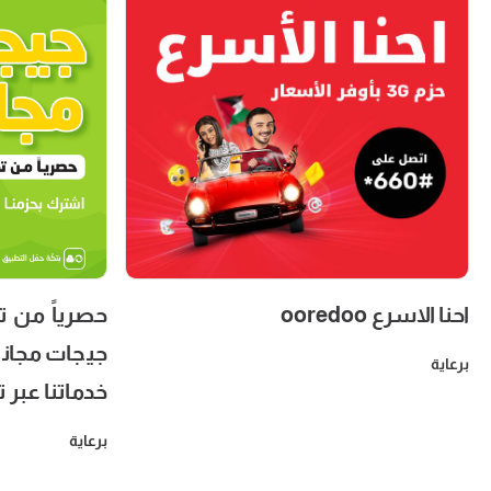
 احصل على
احنا الاسرع ooredoo
دى حزمنا أو
برعاية
ر تطبيق جوال
برعاية