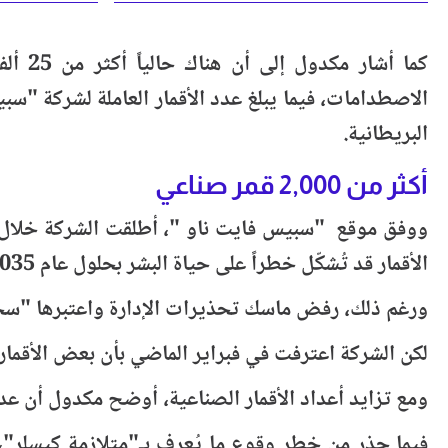
كما أ
البريطانية.
أكثر من 2,000 قمر صناعي
الأقمار قد تُشكّل خطراً على حياة البشر بحلول عام 2035.
ورغم ذلك، رفض ماسك تحذيرات الإدارة واعتبرها "سخي
لكن الشركة اعترفت في فبراير الماضي بأن بعض الأقمار ل
ومع تزايد أعداد الأقمار الصناعية، أوضح مكدول أن عد
فيما حذر من خطر وقوع ما يُعرف بـ"متلازمة كيسلر"،