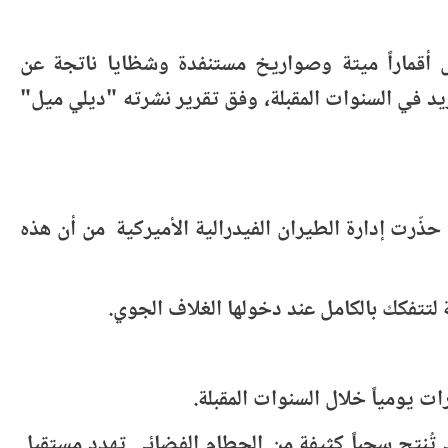
دور حول الأرض، تشمل أقماراً ميتة وصواريخ مستنفدة وشظايا ناتجة عن
8 آلاف قمر صناعي، مع خطط لإطلاق المزيد في السنوات المقبلة، وفق تقرير نشرته "ديلي ميل"
هذا العام وحده أكثر من 2,000 قمر صناعي جديد، بينما حذّرت إدارة الطيران الفيدرالية الأميركية من أن هذه
تتفكك بالكامل عند دخولها الغلاف الجوي.
 يومياً خلال السنوات المقبلة.
تُنتج سحباً كثيفة من الحطام الفضائي تهدد مستقبل