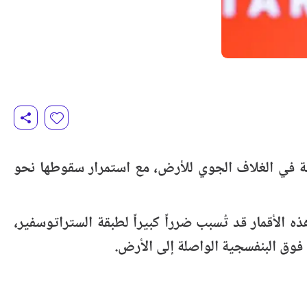
يئية في الغلاف الجوي للأرض، مع استمرار سقوطها نحو
 الذي عمل في مركز هارفارد-سميثسونيان للفيزياء الفلكية لأكثر من 37 عاماً، إن هذه الأقمار قد تُسبب ضرراً كبيراً لطبقة الستراتوسفير،
فوق البنفسجية الواصلة إلى الأرض.