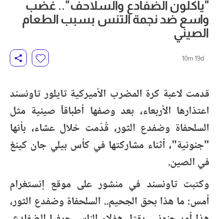
"يأكلون الضفادع والسلاحف".. غضب
واسع ضد نجمة التنس بسبب الطعام
الصيني
10m 19d
قدمت لاعبة كرة المضرب الأميركية تايلور تاونسند
اعتذارها الأربعاء، بعد وصفها أطباقاً صينية مثل
السلحفاة وضفدع الثور، قُدّمت خلال عشاء، بأنها
"جنونية"، أثناء مشاركتها في كأس بيلي جان كينغ
في الصين.
وكتبت تاونسند في منشور على موقع إنستغرام
أمس: ما هذا بحق الجحيم.. السلحفاة وضفدع الثور،