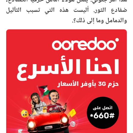
هذا أمر جنوني. يقتل هؤلاء الناس حرفيا الضفادع،
ضفادع الثور. أليست هذه التي تسبب الثآليل
والدمامل وما إلى ذلك؟.