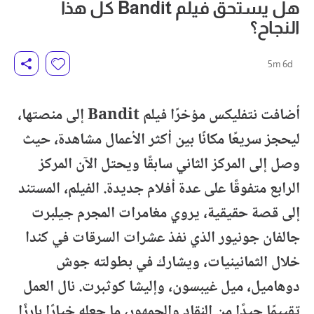
هل يستحق فيلم Bandit كل هذا
النجاح؟
5m 6d
أضافت نتفليكس مؤخرًا فيلم Bandit إلى منصتها،
ليحجز سريعًا مكانًا بين أكثر الأعمال مشاهدة، حيث
وصل إلى المركز الثاني سابقًا ويحتل الآن المركز
الرابع متفوقًا على عدة أفلام جديدة. الفيلم، المستند
إلى قصة حقيقية، يروي مغامرات المجرم جيلبرت
جالفان جونيور الذي نفذ عشرات السرقات في كندا
خلال الثمانينيات، ويشارك في بطولته جوش
دوهاميل، ميل غيبسون، وإليشا كوثبرت. نال العمل
تقييمًا جيدًا من النقاد والجمهور، ما جعله خيارًا بارزًا