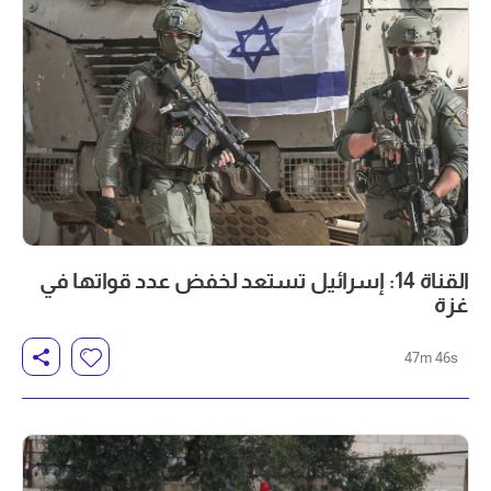
القناة 14: إسرائيل تستعد لخفض عدد قواتها في
غزة
47m 46s