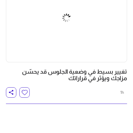
تغيير بسيط في وضعية الجلوس قد يحسّن
مزاجك ويؤثر في قراراتك
1h