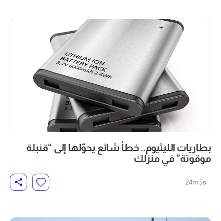
بطاريات الليثيوم.. خطأ شائع يحوّلها إلى “قنبلة
موقوتة” في منزلك
24m 5s