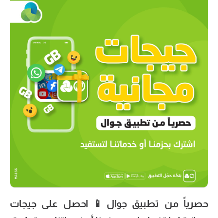
حصرياً من تطبيق جوال📱 احصل على جيجات