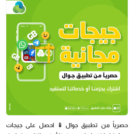
حصرياً من تطبيق جوال📱 احصل على جيجات