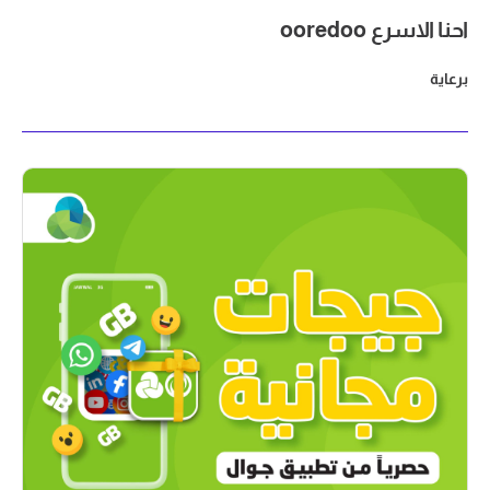
احنا الاسرع ooredoo
برعاية