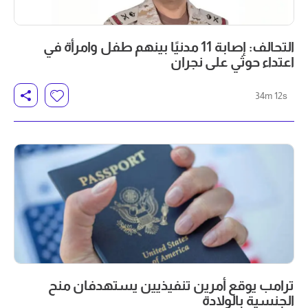
التحالف: إصابة 11 مدنيًا بينهم طفل وامرأة في
اعتداء حوثي على نجران
34m 12s
ترامب يوقع أمرين تنفيذيين يستهدفان منح
الجنسية بالولادة