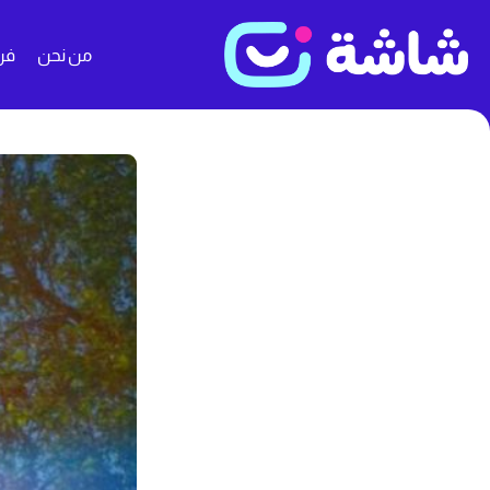
من نحن
فن