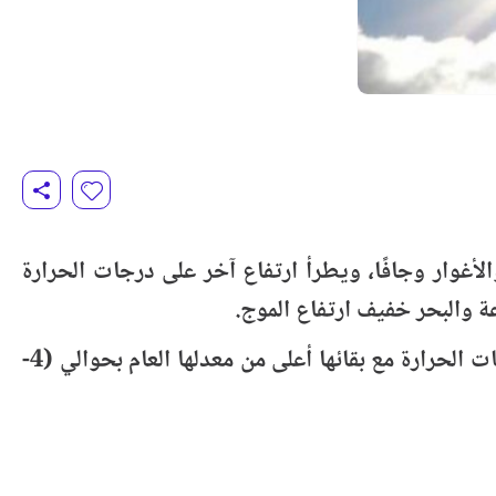
لأغوار وجافًا، ويطرأ ارتفاع آخر على درجات الحرارة
والخميس، يكون الجو حارًا في معظم المناطق شديد الحرارة في أريحا والأغوار وجافا،ويطرأ انخفاض على درجات الحرارة مع بقائها أعلى من معدلها العام بحوالي (4-