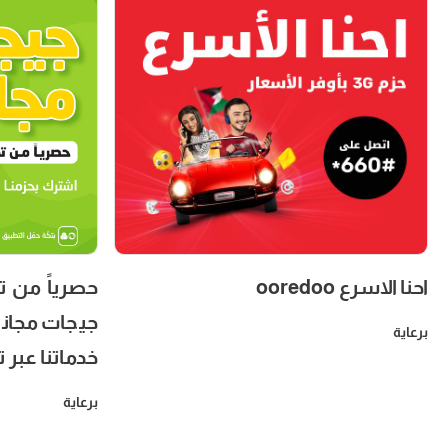
 احصل على
احنا الاسرع ooredoo
دى حزمنا أو
برعاية
ر تطبيق جوال
برعاية