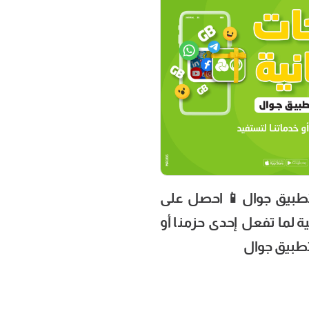
حصرياً من تطبيق جوال
جيجات مجانية لما تفعل إح
خدماتنا عب