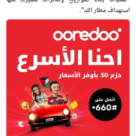
"عمليات بـ10 صواريخ وطائرات مسيرة، منها
استهداف مطار اللد".