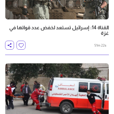
القناة 14: إسرائيل تستعد لخفض عدد قواتها في
غزة
51m 22s