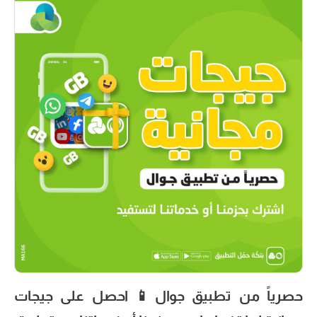
حصرياً من تطبيق جوال📱 احصل على جيجات