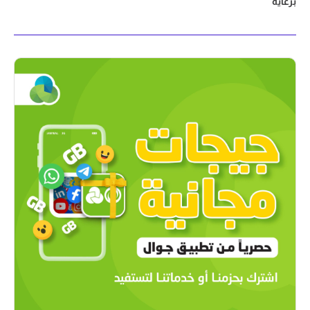
برعاية