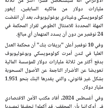
الأوكراني أنه سيستحصل قسرا أكثر من ثلاثة
مليارات دولار من مالكيه السابقين، إيغور
كولومويسكي وغينادي بوغوليوبوف، بعد أن انقضت
المهلة المحددة للامتثال الطوعي لقرار المحكمة في
24 نوفمبر من دون أن يسدد المتهمان أي مبالغ.
وفي 10 نوفمبر أعلن "بريفات بنك" أن محكمة العدل
العليا في لندن أمرت كولومويسكي وبوغوليوبوف
بدفع أكثر من ثلاثة مليارات دولار للمؤسسة المالية
تعويضا عن الأضرار الناجمة عن الأصول المسحوبة
بشكل غير قانوني، والتي يقدرها البنك بنحو 1.951
مليار دولار.
وفي أغسطس 2024، أفاد مكتب الأمن الاقتصادي
في أوكرانيا بأن المحققين قد أكملوا تحقيقا تمهيديا