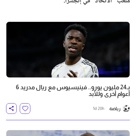
ملعب "الاتحاد" في إنجلترا.
بـ24 مليون يورو.. فينيسيوس مع ريال مدريد 6
أعوام أخرى وللأبد
رياضة
1d 20h